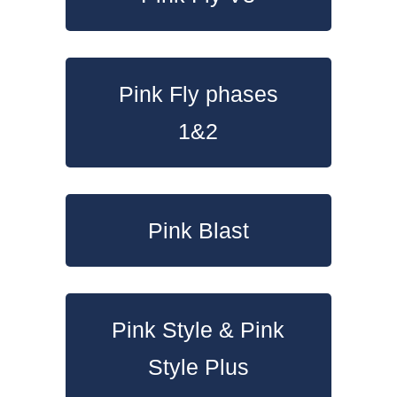
Pink Fly phases
1&2
Pink Blast
Pink Style & Pink
Style Plus